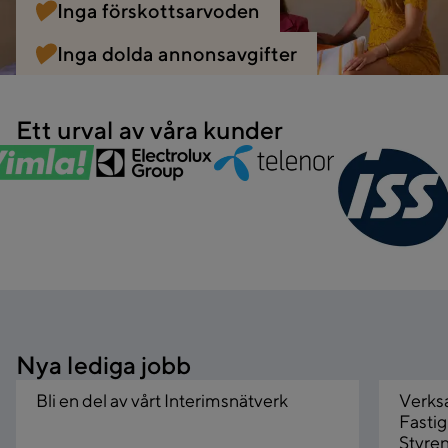
Inga förskottsarvoden
Inga dolda annonsavgifter
Ett urval av våra kunder
Nya lediga jobb
Bli en del av vårt Interimsnätverk
Verks
Fasti
Styre