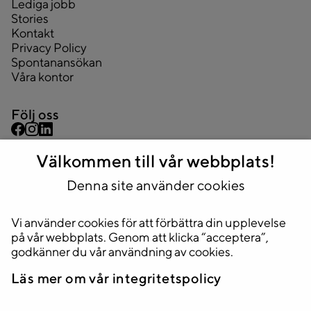
Lediga jobb
Stories
Kontakt
Privacy Policy
Spontanansökan
Våra kontor
Följ oss
Välkommen till vår webbplats!
Kontakta oss
Denna site använder cookies
08 445 43 44
info@2complete.se
Vi använder cookies för att förbättra din upplevelse
Adress
på vår webbplats. Genom att klicka “acceptera”,
godkänner du vår användning av cookies.
Huvudkontor
Stockholm, Sveavägen 33, 5tr.
Läs mer om vår integritetspolicy
111 34 Stockholm