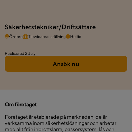
Säkerhetstekniker/Driftsättare
Örebro
Tillsvidareanställning
Heltid
Publicerad
2 July
Ansök nu
Om företaget
Företaget är etablerade på marknaden, de är
verksamma inom säkerhetslösningar och arbetar
med allt från inbrottslarm, passersystem, lås och