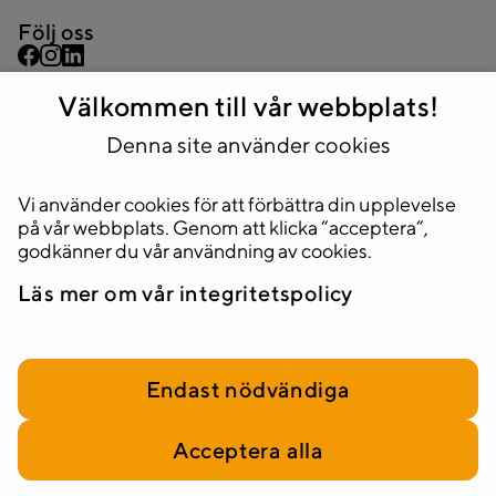
Följ oss
Välkommen till vår webbplats!
Kontakta oss
08 445 43 44
Denna site använder cookies
info@2complete.se
Vi använder cookies för att förbättra din upplevelse
Adress
på vår webbplats. Genom att klicka “acceptera”,
Huvudkontor
godkänner du vår användning av cookies.
Stockholm, Sveavägen 33, 5tr.
Läs mer om vår integritetspolicy
111 34 Stockholm
Endast nödvändiga
Acceptera alla