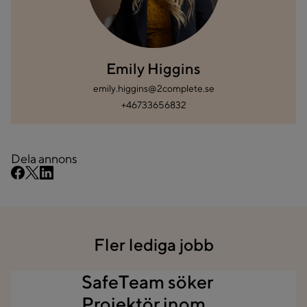
Emily Higgins
emily.higgins@2complete.se
+46733656832
Dela annons
Fler lediga jobb
SafeTeam söker
Projektör inom