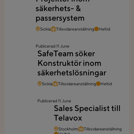
säkerhets- &
passersystem
Sickla
Tillsvidareanställning
Heltid
Publicerad
11 June
SafeTeam söker
Konstruktör inom
säkerhetslösningar
Sickla
Tillsvidareanställning
Heltid
Publicerad
11 June
Sales Specialist till
Telavox
Stockholm
Tillsvidareanställning