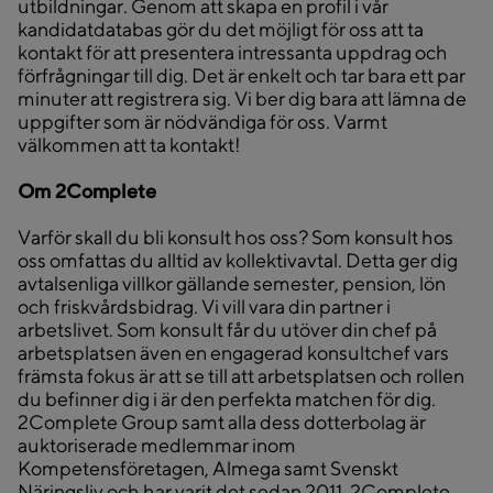
utbildningar. Genom att skapa en profil i vår
kandidatdatabas gör du det möjligt för oss att ta
kontakt för att presentera intressanta uppdrag och
förfrågningar till dig. Det är enkelt och tar bara ett par
minuter att registrera sig. Vi ber dig bara att lämna de
uppgifter som är nödvändiga för oss. Varmt
välkommen att ta kontakt!
Om 2Complete
Varför skall du bli konsult hos oss? Som konsult hos
oss omfattas du alltid av kollektivavtal. Detta ger dig
avtalsenliga villkor gällande semester, pension, lön
och friskvårdsbidrag. Vi vill vara din partner i
arbetslivet. Som konsult får du utöver din chef på
arbetsplatsen även en engagerad konsultchef vars
främsta fokus är att se till att arbetsplatsen och rollen
du befinner dig i är den perfekta matchen för dig.
2Complete Group samt alla dess dotterbolag är
auktoriserade medlemmar inom
Kompetensföretagen, Almega samt Svenskt
Näringsliv och har varit det sedan 2011. 2Complete