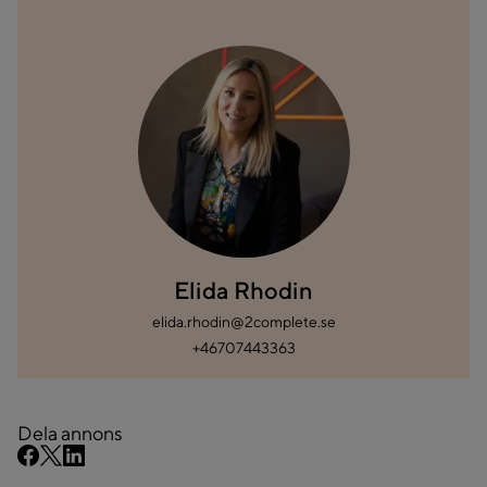
Elida Rhodin
elida.rhodin@2complete.se
+46707443363
Dela annons