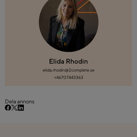
Elida Rhodin
elida.rhodin@2complete.se
+46707443363
Dela annons