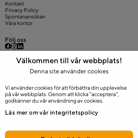
Kontakt
Privacy Policy
Spontanansökan
Våra kontor
Följ oss
Välkommen till vår webbplats!
Kontakta oss
08 445 43 44
Denna site använder cookies
info@2complete.se
Vi använder cookies för att förbättra din upplevelse
Adress
på vår webbplats. Genom att klicka “acceptera”,
Huvudkontor
godkänner du vår användning av cookies.
Stockholm, Sveavägen 33, 5tr.
Läs mer om vår integritetspolicy
111 34 Stockholm