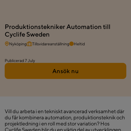
Produktionstekniker Automation till
Cyclife Sweden
Nyköping
Tillsvidareanställning
Heltid
Publicerad
7 July
Ansök nu
Vill du arbeta i en tekniskt avancerad verksamhet där
du får kombinera automation, produktionsteknik och
projektledning i en roll med stor variation? Hos
Cyclife Sweden blir du en viktig del av utvecklingen