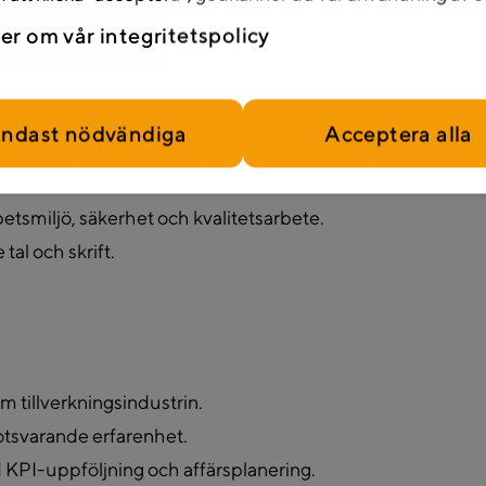
er om vår integritetspolicy
ndast nödvändiga
Acceptera alla
 ledarskap inom relevant bransch eller verksamhet.
etsmiljö, säkerhet och kvalitetsarbete.
al och skrift.
m tillverkningsindustrin.
otsvarande erfarenhet.
d KPI-uppföljning och affärsplanering.