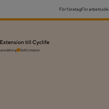
För företag
För arbetssö
tension till Cyclife
eanställning
Skift/rotation