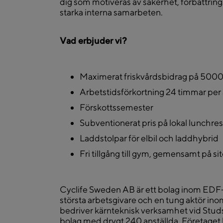
dig som motiveras av säkerhet, förbättrin
starka interna samarbeten.
Vad erbjuder vi?
Maximerat friskvårdsbidrag på 5000
Arbetstidsförkortning 24 timmar per 
Förskottssemester
Subventionerat pris på lokal lunchre
Laddstolpar för elbil och laddhybrid
Fri tillgång till gym, gemensamt på sit
Cyclife Sweden AB är ett bolag inom EDF-
största arbetsgivare och en tung aktör inom 
bedriver kärnteknisk verksamhet vid Stud
bolag med drygt 240 anställda. Företaget