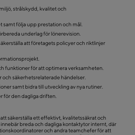
iljö, strålskydd, kvalitet och
 samt följa upp prestation och mål.
bereda underlag för lönerevision.
kerställa att företagets policyer och riktlinjer
formationsprojekt.
 funktioner för att optimera verksamheten.
er och säkerhetsrelaterade händelser.
oner samt bidra till utveckling av nya rutiner.
 för den dagliga driften.
t säkerställa ett effektivt, kvalitetssäkrat och
innebär breda och dagliga kontaktytor internt, där
tionskoordinatorer och andra teamchefer för att