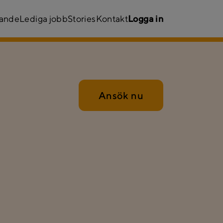
kande
Lediga jobb
Stories
Kontakt
Logga in
Ansök nu