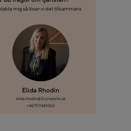
takta mig så löser vi det tillsammans
Elida Rhodin
elida.rhodin@2complete.se
+46707443363