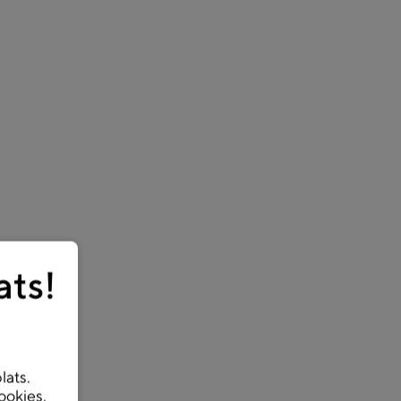
ats!
lats.
ookies.