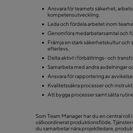
Ansvara för teamets säkerhet, arbetsm
kompetensutveckling.
Leda och fördela arbetet inom teamet
Genomföra medarbetarsamtal och för
Främja en stark säkerhetskultur och sä
efterlevs.
Delta aktivt i förbättrings- och trans
Samarbeta med andra avdelningar och
Ansvara för rapportering av avvikels
Kvalitetssäkra processer och instrukti
Att bygga processer samt sätta rutiner
Som Team Manager har du en central roll i at
välkoordinerat produktionsflöde. Tjänsten 
du samarbetar nära projektledare, produk