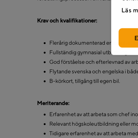
Läs m
Krav och kvalifikationer:
E
Flerårig dokumenterad erfarenhet av
Fullständig gymnasial utbildning.
God förståelse och efterlevnad av arb
Flytande svenska och engelska i både t
B-körkort, tillgång till egen bil.
Meriterande:
Erfarenhet av att arbeta som chef ino
Relevant högskoleutbildning eller m
Tidigare erfarenhet av att arbeta me