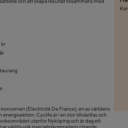
gsarbete och att skapa resultat tillsammans med
Kon
 kr
år
staurang
e.
koncernen (Electricité De France), en av världens
energisektorn. Cyclife är i en stor tillväxtfas och
sviksområdet utanför Nyköping och är dag ett
 har världsunik specialistkompetens rörande