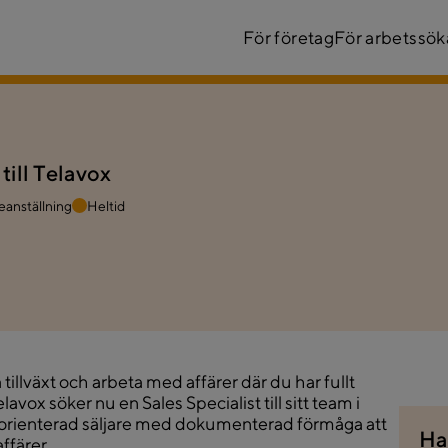
För företag
För arbetssö
 till Telavox
reanställning
Heltid
ta tillväxt och arbeta med affärer där du har fullt
lavox söker nu en Sales Specialist till sitt team i
sorienterad säljare med dokumenterad förmåga att
Ha
ffärer.