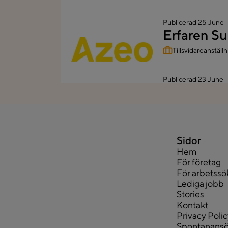
Publicerad
25 June
Erfaren S
Tillsvidareanställ
Publicerad
23 June
Sidor
Hem
För företag
För arbetss
Lediga jobb
Stories
Kontakt
Privacy Poli
Spontanans