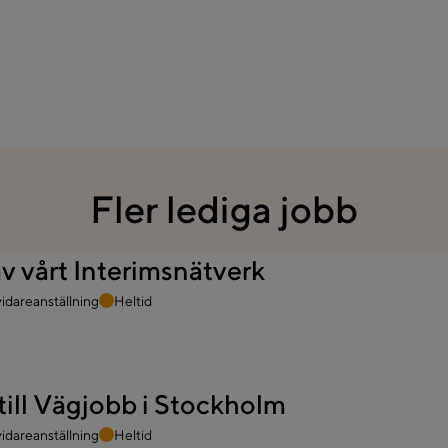
Fler lediga jobb
av vårt Interimsnätverk
svidareanställning
Heltid
ill Vägjobb i Stockholm
svidareanställning
Heltid