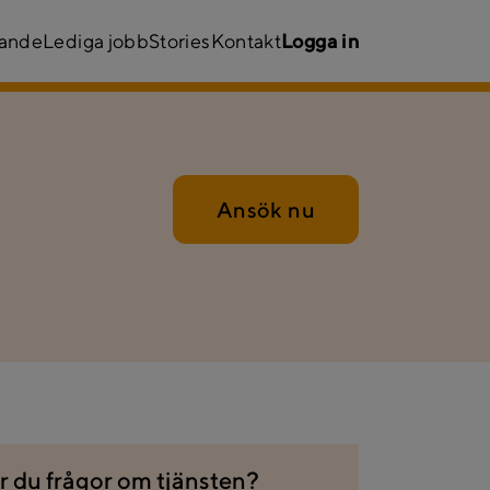
kande
Lediga jobb
Stories
Kontakt
Logga in
Ansök nu
r du frågor om tjänsten?