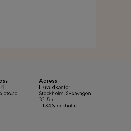
oss
Adress
44
Huvudkontor
lete.se
Stockholm, Sveavägen
33, 5tr.
111 34 Stockholm