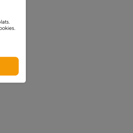
lats.
ookies.