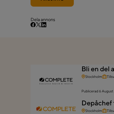
Dela annons
Bli en del 
Stockholm
Till
Publicerad
6 August
Depåchef t
Stockholm
Till