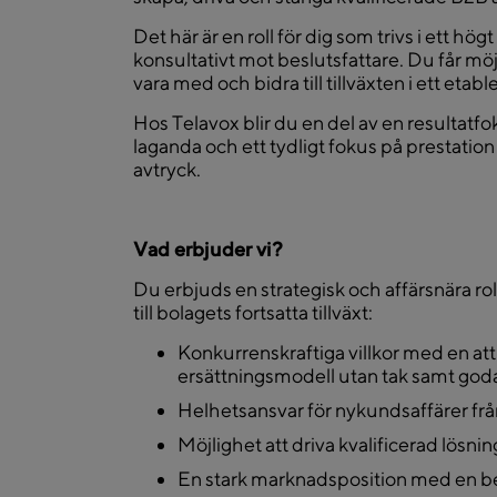
Det här är en roll för dig som trivs i ett hög
konsultativt mot beslutsfattare. Du får möjl
vara med och bidra till tillväxten i ett et
Hos Telavox blir du en del av en resultat
laganda och ett tydligt fokus på prestation
avtryck.
Vad erbjuder vi?
Du erbjuds en strategisk och affärsnära rol
till bolagets fortsatta tillväxt:
Konkurrenskraftiga villkor med en att
ersättningsmodell utan tak samt god
Helhetsansvar för nykundsaffärer från 
Möjlighet att driva kvalificerad lösni
En stark marknadsposition med en b