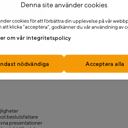
Denna site använder cookies
nder cookies för att förbättra din upplevelse på vår webbp
att klicka “acceptera”, godkänner du vår användning av c
r att identifiera och utveckla nya affärsmöjligheter
n. Du arbetar nära kunden för att förstå deras
er om vår integritetspolicy
r Telavox lösningar som en strategisk del av deras
arbetar aktivt med att prioritera rätt affärer och
ndast nödvändiga
Acceptera alla
 stort fokus på nykund men med ett långsiktigt
r i centrum.
jligheter
ot beslutsfattare
ivna presentationer