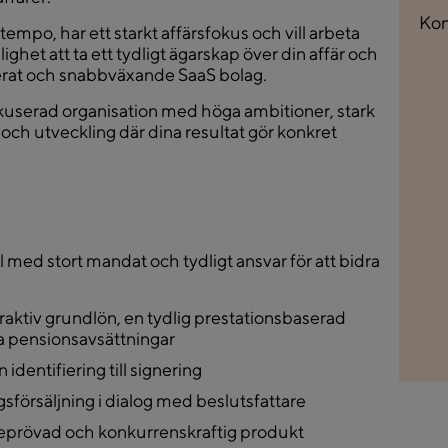
Kon
t tempo, har ett starkt affärsfokus och vill arbeta
ighet att ta ett tydligt ägarskap över din affär och
ablerat och snabbväxande SaaS bolag.
fokuserad organisation med höga ambitioner, stark
 och utveckling där dina resultat gör konkret
l med stort mandat och tydligt ansvar för att bidra
raktiv grundlön, en tydlig prestationsbaserad
a pensionsavsättningar
identifiering till signering
ngsförsäljning i dialog med beslutsfattare
eprövad och konkurrenskraftig produkt