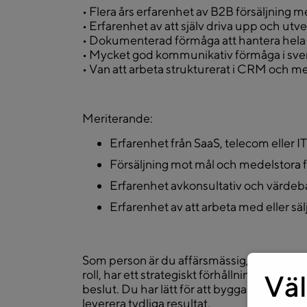
• Flera års erfarenhet av B2B försäljning 
• Erfarenhet av att själv driva upp och utv
• Dokumenterad förmåga att hantera hela sä
• Mycket god kommunikativ förmåga i sve
• Van att arbeta strukturerat i CRM och m
Meriterande:
Erfarenhet från SaaS, telecom eller IT
Försäljning mot mål och medelstora f
Erfarenhet avkonsultativ och värdeba
Erfarenhet av att arbeta med eller säl
Som person är du affärsmässig, självgående 
roll, har ett strategiskt förhållningssätt och
Väl
beslut. Du har lätt för att bygga förtroende
leverera tydliga resultat.