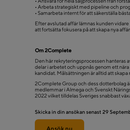
• Ansvara för hela säljprocessen från första 
• Arbeta strategiskt med pipeline och pro
• Samarbeta internt för att säkerställa bäst
Efter avslutad affär lämnas kunden vidare i
att fortsätta fokusera på att skapa nya affä
Om 2Complete
Den här rekryteringsprocessen hanteras a
delar i arbetet och uppnås genom ett nä
kandidat. Målsättningen är alltid att skapa 
2Complete Group och dess dotterbolag ä
medlemmar i Almega och Svenskt Näringsliv
2022 vilket tilldelas Sveriges snabbast vä
Skicka in din ansökan senast
29 Septem
Ansök nu