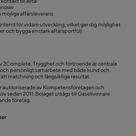
kontakt till avtal
gnoser
a möjliga affärsleverans
nternt för vidare utveckling, vilket ger dig möjlighet
rer och bygga en stark affärsportfölj.
v 2Complete. Trygghet och förtroende är centrala
ra och personligt samarbete med både kund och
rätt matchning och långsiktiga resultat.
r auktoriserade av Kompetensföretagen och
 sedan 2011. Bolaget utsågs till Gasellvinnare
xande företag.
ber