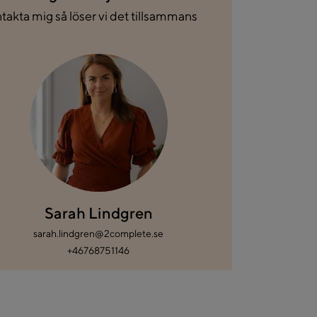
takta mig så löser vi det tillsammans
Sarah Lindgren
sarah.lindgren@2complete.se
+46768751146