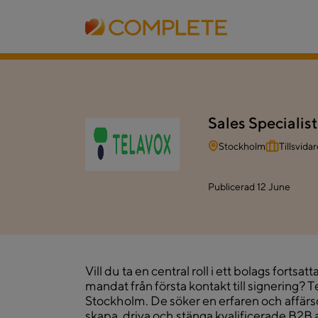
Sales Specialist
Stockholm
Tillsvida
Publicerad
12 June
Vill du ta en central roll i ett bolags fortsat
mandat från första kontakt till signering? Te
Stockholm. De söker en erfaren och affär
skapa, driva och stänga kvalificerade B2B a