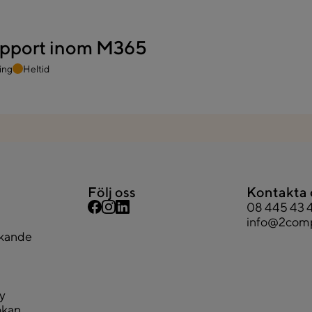
upport inom M365
ning
Heltid
Följ oss
Kontakta 
08 445 43 
info@2comp
ökande
cy
ökan