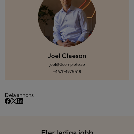
Joel Claeson
joel@2complete.se
+46704975518
Dela annons
Fler lediga jobb