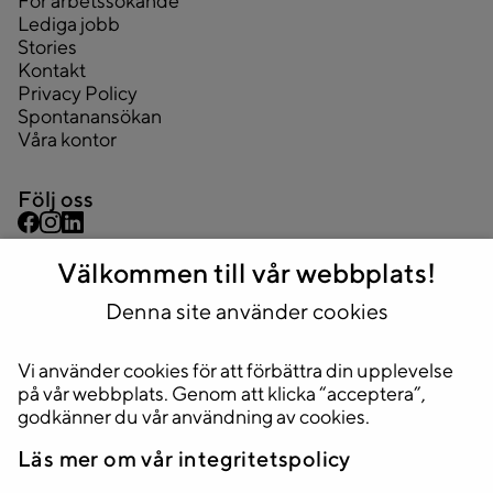
För arbetssökande
Lediga jobb
Stories
Kontakt
Privacy Policy
Spontanansökan
Våra kontor
Följ oss
Välkommen till vår webbplats!
Kontakta oss
08 445 43 44
Denna site använder cookies
info@2complete.se
Vi använder cookies för att förbättra din upplevelse
Adress
på vår webbplats. Genom att klicka “acceptera”,
Huvudkontor
godkänner du vår användning av cookies.
Stockholm, Sveavägen 33, 5tr.
Läs mer om vår integritetspolicy
111 34 Stockholm