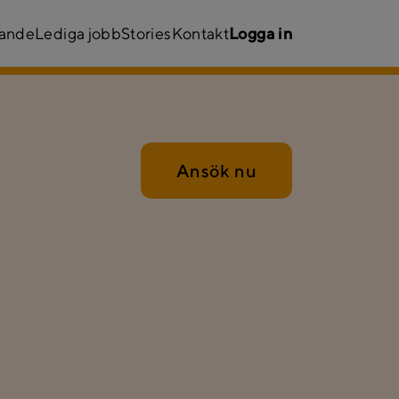
kande
Lediga jobb
Stories
Kontakt
Logga in
Ansök nu