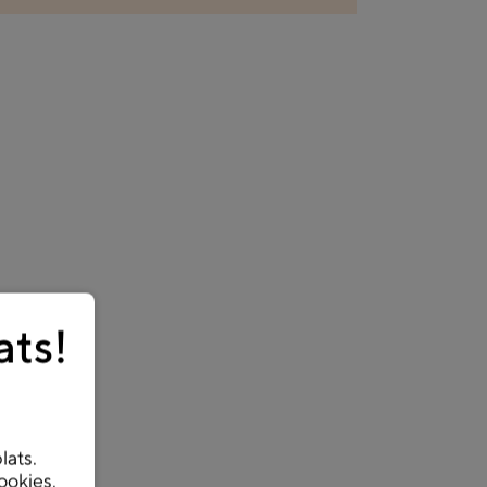
ats!
lats.
ookies.