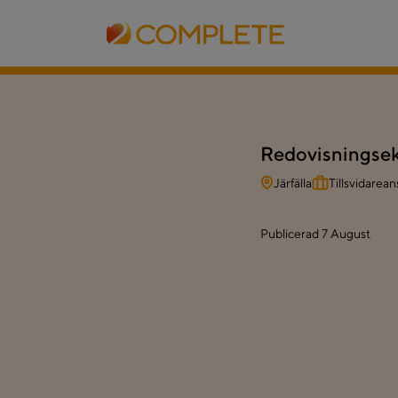
Redovisnings
Järfälla
Tillsvidarean
Publicerad
7 August