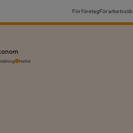
För företag
För arbetssö
ekonom
ställning
Heltid