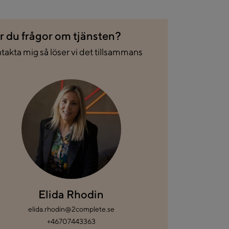
r du frågor om tjänsten?
takta mig så löser vi det tillsammans
Elida Rhodin
elida.rhodin@2complete.se
+46707443363