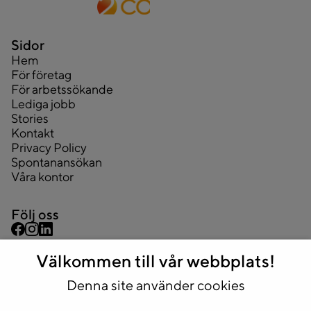
Sidor
Hem
För företag
För arbetssökande
Lediga jobb
Stories
Kontakt
Privacy Policy
Spontanansökan
Våra kontor
Följ oss
Välkommen till vår webbplats!
Kontakta oss
Denna site använder cookies
08 445 43 44
info@2complete.se