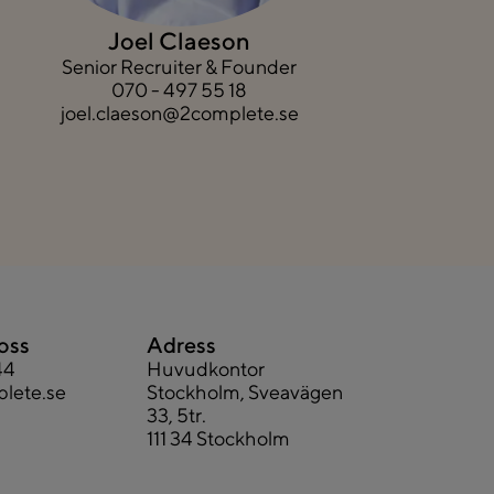
Joel Claeson
Senior Recruiter & Founder
070 - 497 55 18
joel.claeson@2complete.se
oss
Adress
44
Huvudkontor
lete.se
Stockholm, Sveavägen
33, 5tr.
111 34 Stockholm