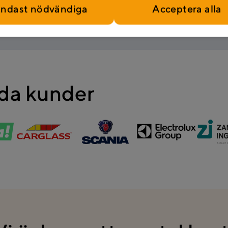
ndast nödvändiga
Acceptera alla
jda kunder