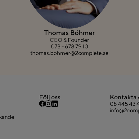
Thomas Böhmer
CEO & Founder
073 - 678 79 10
thomas.bohmer@2complete.se
Följ oss
Kontakta 
08 445 43 
info@2comp
ökande