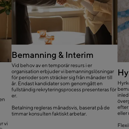
Bemanning & Interim
Vid behov av en temporär resurs i er
Hy
organisation erbjuder vi bemanningslösningar
för perioder som sträcker sig från månader till
Hyrkö
år. Endast kandidater som genomgått en
bema
fullständig rekryteringsprocess presenteras för
inled
er.
 en
överg
efter
Betalning regleras månadsvis, baserat på de
eller
timmar konsulten faktiskt arbetar.
r vi
Flex