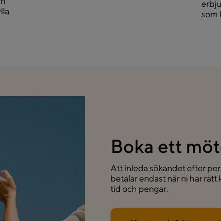
ch
erbj
lla
som 
Boka ett möt
Att inleda sökandet efter per
betalar endast när ni har rät
tid och pengar.