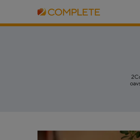
2Co
oavs