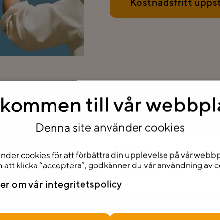
Kostnadsfritt upps
kommen till vår webbpl
v? Berätta mer så skräddar
Denna site använder cookies
nder cookies för att förbättra din upplevelse på vår webbp
att klicka “acceptera”, godkänner du vår användning av c
er om vår integritetspolicy
llkor