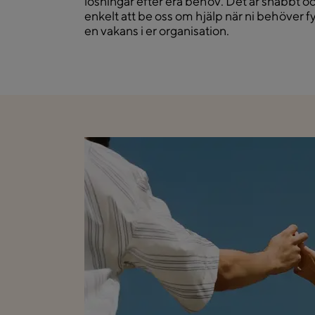
lösningar efter era behov. Det är snabbt o
enkelt att be oss om hjälp när ni behöver fy
en vakans i er organisation.