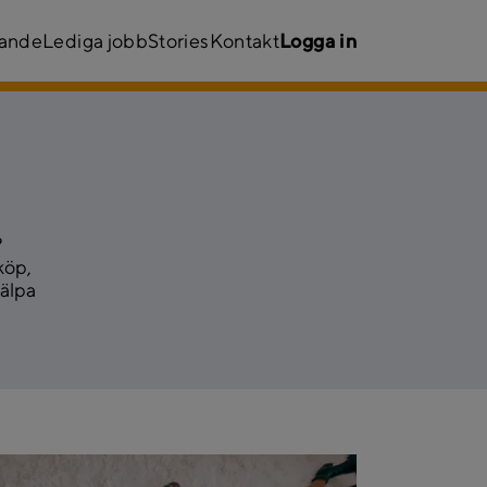
kande
Lediga jobb
Stories
Kontakt
Logga in
?
köp,
jälpa