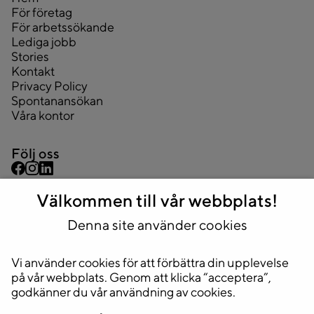
För företag
För arbetssökande
Lediga jobb
Stories
Kontakt
Privacy Policy
Spontanansökan
Våra kontor
Följ oss
Välkommen till vår webbplats!
Kontakta oss
Denna site använder cookies
08 445 43 44
info@2complete.se
Vi använder cookies för att förbättra din upplevelse
Adress
på vår webbplats. Genom att klicka “acceptera”,
godkänner du vår användning av cookies.
Huvudkontor
Stockholm, Sveavägen 33, 5tr.