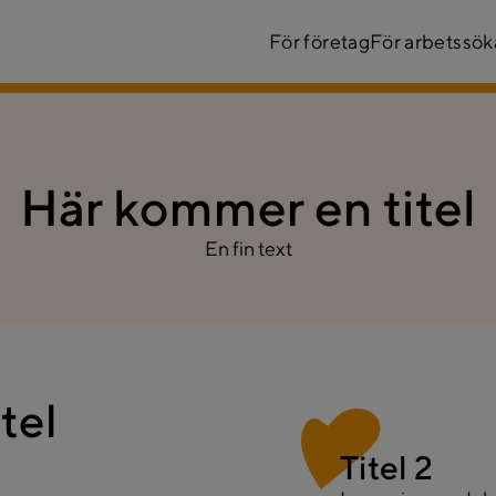
För företag
För arbetssö
Här kommer en titel
En fin text
tel
Titel 2