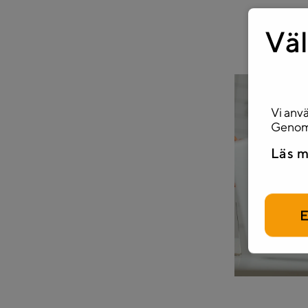
Väl
Vi anvä
Genom 
Läs m
E