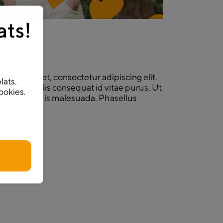
ats!
lor sit amet, consectetur adipiscing elit.
lats.
at nisl convallis consequat id vitae purus. Ut
ookies.
te turpis quis malesuada. Phasellus
erat