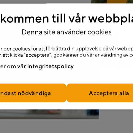
kommen till vår webbpl
Denna site använder cookies
Titel
Lorem ipsum do
nder cookies för att förbättra din upplevelse på vår webbp
Cras vel velit 
att klicka “acceptera”, godkänner du vår användning av c
mattis vulputa
fringilla tortor 
er om vår integritetspolicy
ndast nödvändiga
Acceptera alla