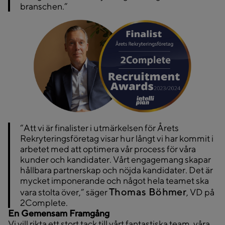
branschen.”
“Att vi är finalister i utmärkelsen för Årets
Rekryteringsföretag visar hur långt vi har kommit i
arbetet med att optimera vår process för våra
kunder och kandidater. Vårt engagemang skapar
hållbara partnerskap och nöjda kandidater. Det är
mycket imponerande och något hela teamet ska
Thomas Böhmer
vara stolta över,” säger
, VD på
2Complete.
En Gemensam Framgång
Vi vill rikta ett stort tack till vårt fantastiska team, våra