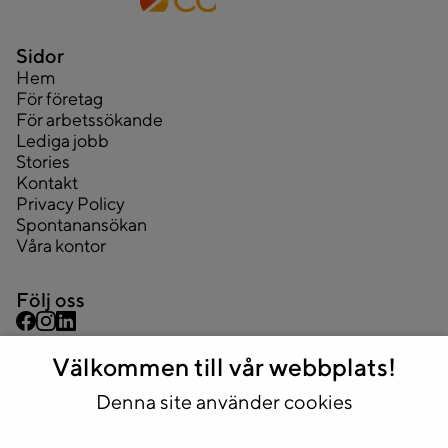
Sidor
Hem
För företag
För arbetssökande
Lediga jobb
Stories
Kontakt
Privacy Policy
Spontanansökan
Våra kontor
Följ oss
Välkommen till vår webbplats!
Kontakta oss
08 445 43 44
Denna site använder cookies
info@2complete.se